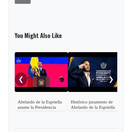
You Might Also Like
Pres
Lati
asis
❮
❯
Abel
en C
Abelardo de la Espriella
Histórico juramento de
asume la Presidencia
Abelardo de la Espriella
desde una base militar de
en Cali, el inicio de la
Cali
"Patria Milagro"