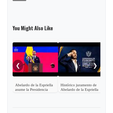
You Might Also Like
Pres
Lati
asis
❮
❯
Abel
en C
Abelardo de la Espriella
Histórico juramento de
asume la Presidencia
Abelardo de la Espriella
desde una base militar de
en Cali, el inicio de la
Cali
"Patria Milagro"