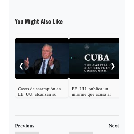
You Might Also Like
El P
nuev
Fen
❮
❯
No I
Casos de sarampión en
EE. UU. publica un
EE. UU. alcanzan su
informe que acusa al
punto más alto en 35
régimen cubano de siete
años debido a la baja en
décadas de subversión en
la vacunación
América Latina
Previous
Next