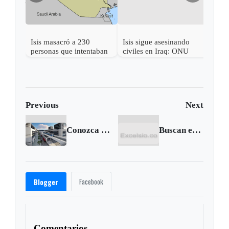
Isis masacró a 230
Isis sigue asesinando
personas que intentaban
civiles en Iraq: ONU
escapar de Mosul
Previous
Next
Conozca los detalles de la primera línea del Metro de Bogotá
Buscan eliminar tributos para fomentar inversión empresarial en Boyacá
Facebook
Blogger
Comentarios