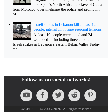
into Spain's North African enclave of Ceuta
from Morocco, overwhelming the police and prompting
M...
Israeli strikes in Lebanon kill at least 12
people, intensifying rising regional tensions
At least 10 people were killed and 24
wounded — including three children — in
Israeli strikes in Lebanon’s eastern Bekaa Valley Friday,
the ...
Follow us on social networks!
EXCELSIO | © 2005-2026. All rights reserved.