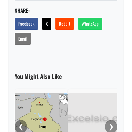
SHARE:
Facebook
X
Reddit
WhatsApp
Email
You Might Also Like
El I
exto
fina
❮
❯