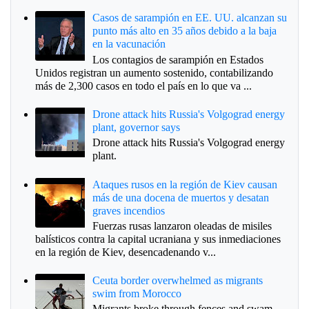
Casos de sarampión en EE. UU. alcanzan su
punto más alto en 35 años debido a la baja
en la vacunación
Los contagios de sarampión en Estados
Unidos registran un aumento sostenido, contabilizando
más de 2,300 casos en todo el país en lo que va ...
Drone attack hits Russia's Volgograd energy
plant, governor says
Drone attack hits Russia's Volgograd energy
plant.
Ataques rusos en la región de Kiev causan
más de una docena de muertos y desatan
graves incendios
Fuerzas rusas lanzaron oleadas de misiles
balísticos contra la capital ucraniana y sus inmediaciones
en la región de Kiev, desencadenando v...
Ceuta border overwhelmed as migrants
swim from Morocco
Migrants broke through fences and swam