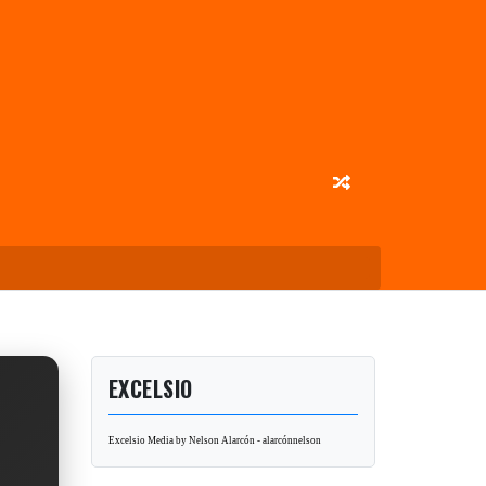
EXCELSIO
Excelsio Media by Nelson Alarcón - alarcónnelson