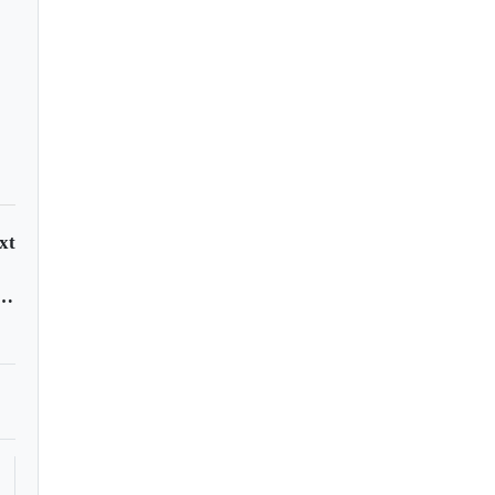
xt
 Gardeazábal en su Pega | Octubre 26 de 2016