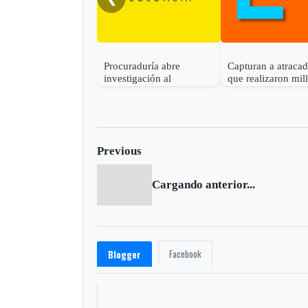
Procuraduría abre
Capturan a atraca
investigación al
que realizaron mil
gobernador de Boyacá
robo en Otanche
por presunta
participación indebida en
política
Previous
Cargando anterior...
Facebook
Blogger