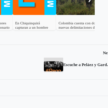
dores
En Chiquinquirá
Colombia cuenta con dos
lonario
capturan a un hombre
nuevas delimitaciones de
por el delito de
Páramo
receptación
Ne
Escuche a Peláez y