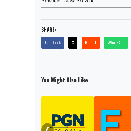
Armando Tolosa Acevedo.
SHARE:
Facebook
X
Reddit
WhatsApp
You Might Also Like
❮