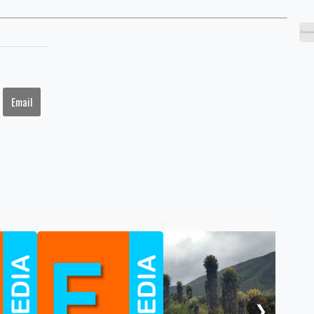
Email
Gob
cal
ele
al 
❯