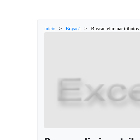
Inicio
>
Boyacá
>
Buscan eliminar tributos