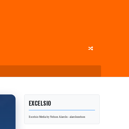
EXCELSIO
Excelsio Media by Nelson Alarcón - alarcónnelson