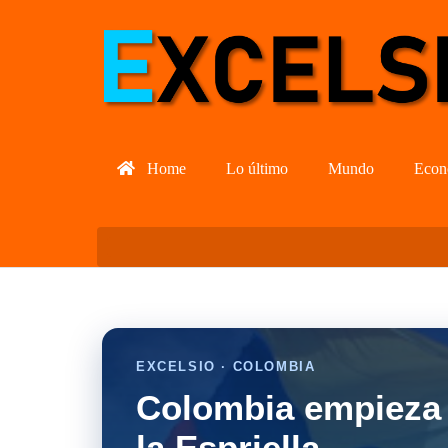
Home
Lo último
Mundo
Econ
EXCELSIO · COLOMBIA
Colombia empieza 
la Espriella