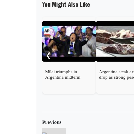
You Might Also Like
❮
Milei triumphs in
Argentine steak ex
Argentina midterm
drop as strong pes
elections closely watched
inflates costs
by Washington
Previous