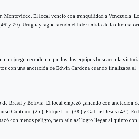
en Montevideo. El local venció con tranquilidad a Venezuela. L
46' y 79). Uruguay sigue siendo el líder sólido de la eliminator
n un juego cerrado en que los dos equipos buscaron la victori
untos con una anotación de Edwin Cardona cuando finalizaba el
go de Brasil y Bolivia. El local empezó ganando con anotación d
cal Coutihno (25'), Flilipe Luis (38') y Gabriel Jesús (43'). En 
atacó con menos peligro, pero aún así logró llegar al quinto con