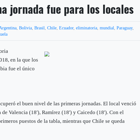
na jornada fue para los locales
Argentina
,
Bolivia
,
Brasil
,
Chile
,
Ecuador
,
eliminatoria
,
mundial
,
Paraguay
,
uela
oria
018, en la que los
bia fue el único
cuperó el buen nivel de las primeras jornadas. El local venció
 de Valencia (18'), Ramírez (18') y Caicedo (18'). Con el
primeros puestos de la tabla, mientras que Chile se queda