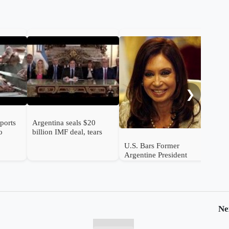
Ven
lea
Arg
gre
Air
❯
ports
Argentina seals $20
o
billion IMF deal, tears
down currency controls
U.S. Bars Former
Argentine President
Cristina Fernández de
Kirchner and Ex-Minister
Julio De Vido Over
Corruption
Ne