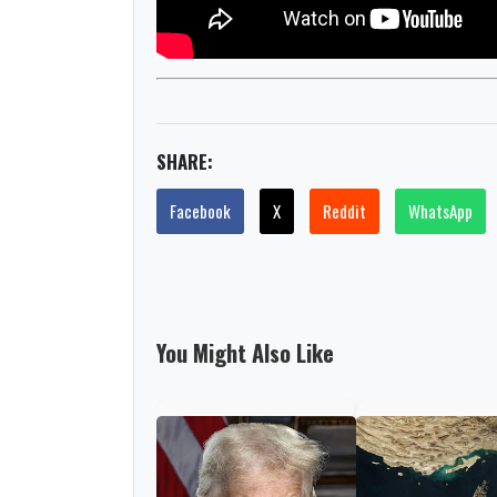
SHARE:
Facebook
X
Reddit
WhatsApp
You Might Also Like