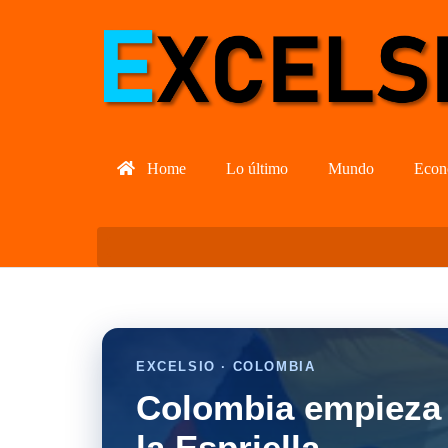
Home
Lo último
Mundo
Econ
EXCELSIO · COLOMBIA
Colombia empieza 
la Espriella