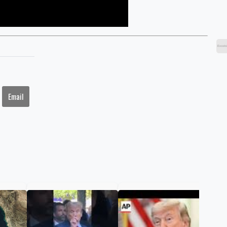
Email
Tru
Espr
seg