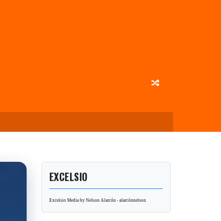
EXCELSIO
Excelsio Media by Nelson Alarcón - alarcónnelson