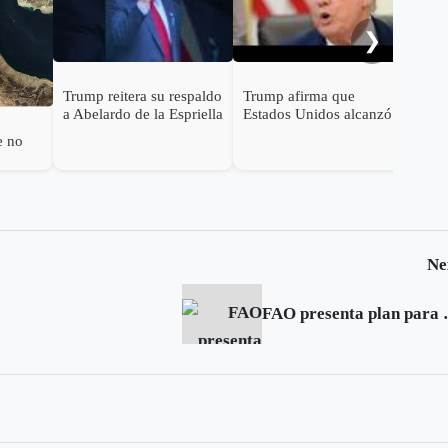
pre
❯
Trump reitera su respaldo
Trump afirma que
a Abelardo de la Espriella
Estados Unidos alcanzó
un "gran acuerdo" para
e no
poner fin a la guerra con
Irán.
z
Ne
FAO presenta plan para fre