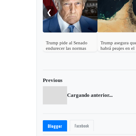
❮
Trump pide al Senado
Trump asegura qu
endurecer las normas
habrá peajes en el
electorales tras fallo de la
Estrecho de Ormu
Corte Suprema sobre
votos por correo
Previous
Cargando anterior...
Facebook
Blogger