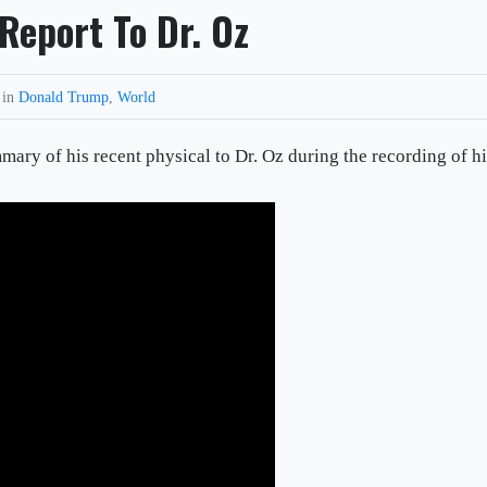
Report To Dr. Oz
 in
Donald Trump
,
World
ry of his recent physical to Dr. Oz during the recording of h