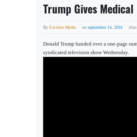
Trump Gives Medical 
By
Excelsio Media
on
septiembre 14, 2016
Also
Donald Trump handed over a one-page summa
syndicated television show Wednesday.