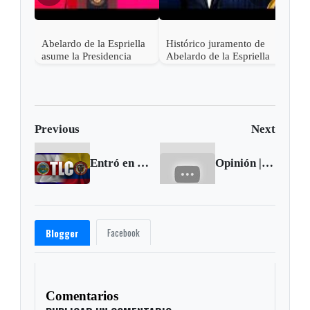
en C
Abelardo de la Espriella
Histórico juramento de
asume la Presidencia
Abelardo de la Espriella
desde una base militar de
en Cali, el inicio de la
Cali
"Patria Milagro"
Previous
Next
Entró en vigencia TLC con Costa Rica
Opinión | El rumbo de la economía en Colombia
Facebook
Blogger
Comentarios