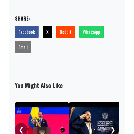
SHARE:
Facebook
X
Reddit
WhatsApp
Email
You Might Also Like
Pres
Lati
asis
❮
❯
Abel