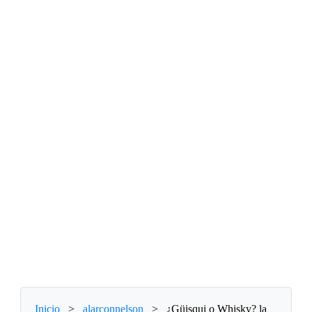
Inicio
>
alarconnelson
>
¿Güisqui o Whisky? la