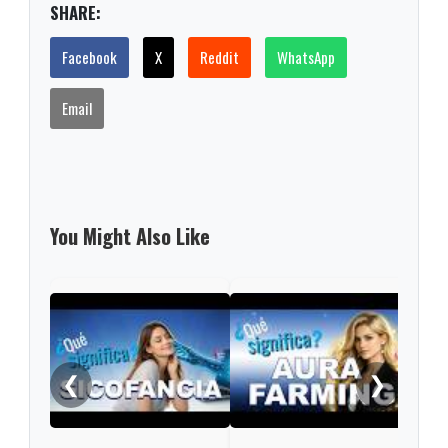
SHARE:
Facebook
X
Reddit
WhatsApp
Email
You Might Also Like
Las 
Roma
en e
❮
❯