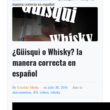
manera correcta en español
¿Güisqui o Whisky? la
manera correcta en
español
By
Excelsio Media
on
julio 30, 2016
Also in
alarconnelson
,
AN
,
videos
,
whisky