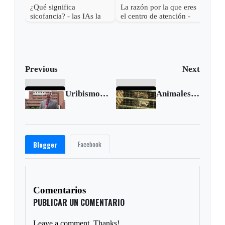
¿Qué significa
La razón por la que eres
sicofancia? - las IAs la
el centro de atención -
usan contigo
¿Qué significa Aura
farming?
Previous
Next
Uribismo haría campaña por el no en el plebiscito
Animales mueren de hambre en zoológicos de Venezuela
Facebook
Blogger
Comentarios
PUBLICAR UN COMENTARIO
Leave a comment. Thanks!