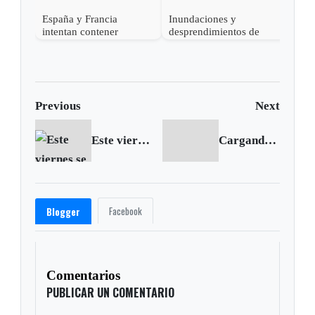
España y Francia
Inundaciones y
intentan contener
desprendimientos de
devastadores incendios
tierra dejan al menos 25
forestales mientras
muertos en India
decenas de miles
evacúan
Previous
Next
Este viernes se realizará el día sin carro y sin moto en Sogamoso
Cargando siguiente...
Facebook
Blogger
Comentarios
PUBLICAR UN COMENTARIO