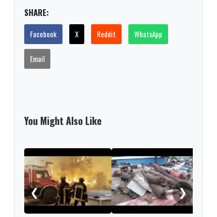
SHARE:
Facebook
X
Reddit
WhatsApp
Email
You Might Also Like
Kiev
tras
misi
❮
❯