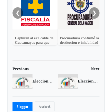
Sách
❮
❯
Capturan al exalcalde de
Procuraduría confirmó la
Guacamayas para que
destitución e inhabilidad
cumpla condena por
al exalcalde de Tibasosa,
corrupción
Boyacá
Previous
Next
Elecciones 2015: Tuta decide
Elecciones 2015: Úmbita decide
Facebook
Blogger