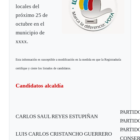
locales del
próximo 25 de
octubre en el
municipio de
xxxx.
Esta información es susceptible a modificación en la medida en que la Registraduría
certifique y cierre los listados de candidatos.
Candidatos alcaldía
PARTID
CARLOS SAUL REYES ESTUPIÑAN
PARTIDO
PARTID
LUIS CARLOS CRISTANCHO GUERRERO
CONSE