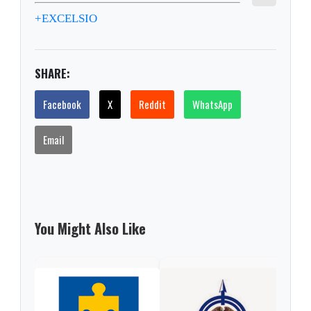
+EXCELSIO
SHARE:
Facebook
X
Reddit
WhatsApp
Email
You Might Also Like
Gob
alca