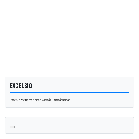
EXCELSIO
Excelsio Media by Nelson Alarcón - alarcónnelson