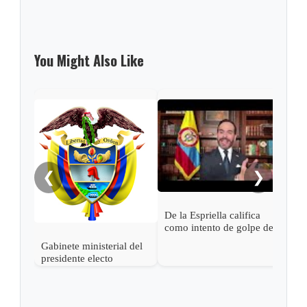
You Might Also Like
Pres
Espr
empa
Petr
❮
❯
De la Espriella califica
como intento de golpe de
estado las acciones de
Gabinete ministerial del
Petro para desconocer su
presidente electo
victoria
Abelardo de la Espriella