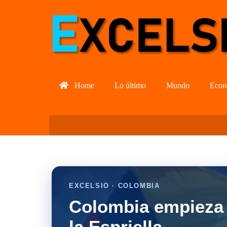
Home
Lo último
Mundo
Econ
EXCELSIO · COLOMBIA
Colombia empieza 
la Espriella