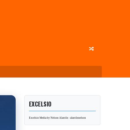
EXCELSIO
Excelsio Media by Nelson Alarcón - alarcónnelson