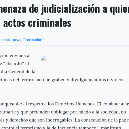
enaza de judicialización a quie
e actos criminales
lombia
,
news
,
Procuraduría
ación enviada al
de “absurdo” el
alía General de la
ctimas del terrorismo que graben y divulguen audios o videos
franqueable: el respeto a los Derechos Humanos. El combate a la
barbarie y que pretenden doblegar por miedo a la sociedad, no
des y derechos que son inderogables. La consecución de la paz 
a contra el terrorismo y la delincuencia tampoco”, manifestó.