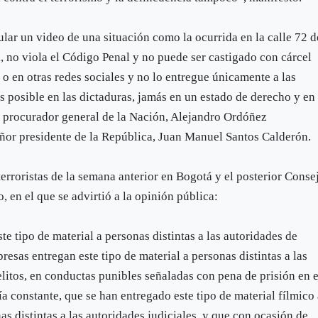
ular un video de una situación como la ocurrida en la calle 72 d
, no viola el Código Penal y no puede ser castigado con cárcel
o en otras redes sociales y no lo entregue únicamente a las
s posible en las dictaduras, jamás en un estado de derecho y en
l procurador general de la Nación, Alejandro Ordóñez
or presidente de la República, Juan Manuel Santos Calderón.
terroristas de la semana anterior en Bogotá y el posterior Conse
, en el que se advirtió a la opinión pública:
te tipo de material a personas distintas a las autoridades de
presas entregan este tipo de material a personas distintas a las
litos, en conductas punibles señaladas con pena de prisión en e
ía constante, que se han entregado este tipo de material fílmico
as distintas a las autoridades judiciales, y que con ocasión de