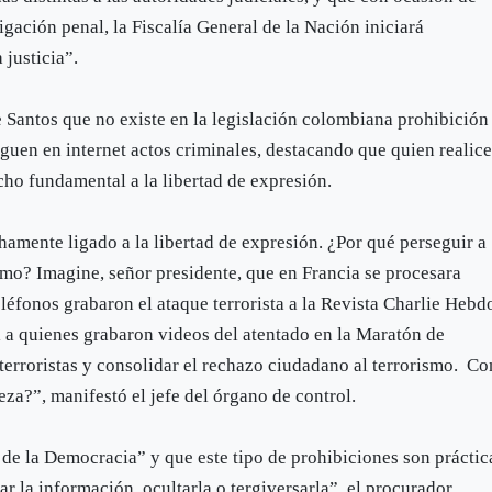
igación penal, la Fiscalía General de la Nación iniciará
 justicia”.
e Santos que no existe en la legislación colombiana prohibición
guen en internet actos criminales, destacando que quien realic
cho fundamental a la libertad de expresión.
chamente ligado a la libertad de expresión. ¿Por qué perseguir a
smo? Imagine, señor presidente, que en Francia se procesara
léfonos grabaron el ataque terrorista a la Revista Charlie Hebd
l a quienes grabaron videos del atentado en la Maratón de
s terroristas y consolidar el rechazo ciudadano al terrorismo. Co
eza?”, manifestó el jefe del órgano de control.
 de la Democracia” y que este tipo de prohibiciones son práctic
 la información, ocultarla o tergiversarla”, el procurador