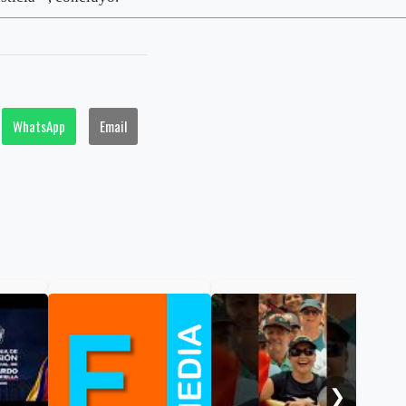
WhatsApp
Email
Gab
pre
Abe
❯