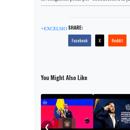
SHARE:
+EXCELSIO
Facebook
X
Reddit
You Might Also Like
❮