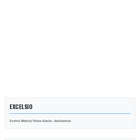
EXCELSIO
Excelsio Media by Nelson Alarcón - alarcónnelson