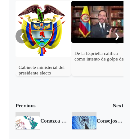
Pres
Espr
empa
Petr
❮
❯
De la Espriella califica
como intento de golpe de
estado las acciones de
Gabinete ministerial del
Petro para desconocer su
presidente electo
victoria
Abelardo de la Espriella
Previous
Next
Conozca qué países no les piden visa a los colombianos
Consejos para optimizar la red inalámbrica