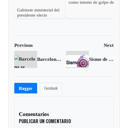
como intento de golpe de
estado las acciones de
Gabinete ministerial del
Petro para desconocer su
presidente electo
victoria
Abelardo de la Espriella
Previous
Next
Barcelona se impuso en Berlín y conquistó la Champions League
Sismo de 4.1 grados sacudió a Murindó, Antioquia
Facebook
Blogger
Comentarios
PUBLICAR UN COMENTARIO