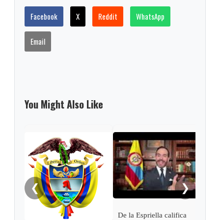
Facebook
X
Reddit
WhatsApp
Email
You Might Also Like
Pres
Espr
empa
Petr
❮
❯
De la Espriella califica