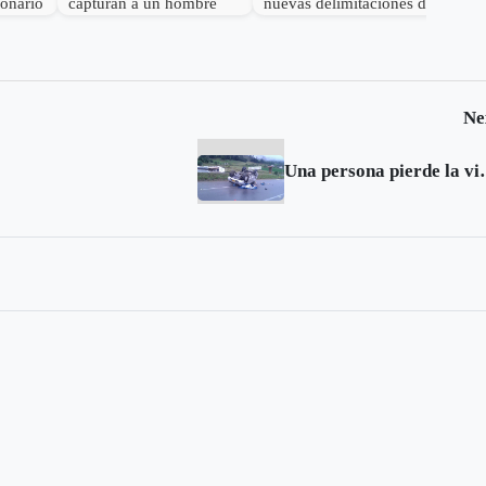
lonario
capturan a un hombre
nuevas delimitaciones de
por el delito de
Páramo
receptación
Ne
Una persona pierde la v