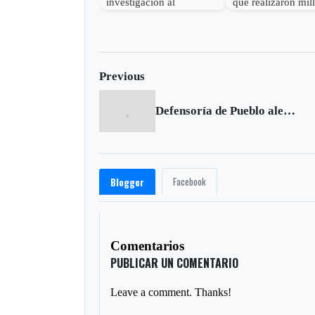
investigación al
que realizaron mil
gobernador de Boyacá
robo en Otanche
por presunta
participación indebida en
política
Previous
Defensoría de Pueblo alerta sobre riesgo de acciones armadas de las Farc
Facebook
Blogger
Comentarios
PUBLICAR UN COMENTARIO
Leave a comment. Thanks!