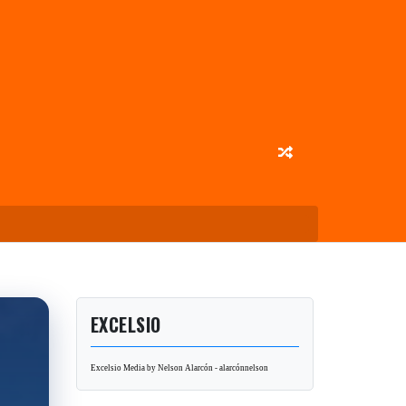
EXCELSIO
Excelsio Media by Nelson Alarcón - alarcónnelson