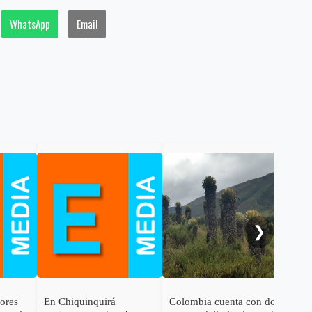
WhatsApp
Email
Gob
cal
ele
al 
❯
dores
En Chiquinquirá
Colombia cuenta con dos