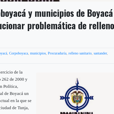
boyacá y municipios de Boyacá
ucionar problemática de rellen
oyacá
,
Corpoboyaca
,
municipios
,
Procuraduría
,
relleno sanitario
,
santander
,
ercicio de la
o 262 de 2000 y
n Política,
nal de Boyacá un
ctual en la que se
 ciudad de Tunja,