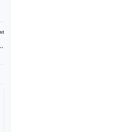
xt
ida en accidente de tránsito en Ventaquemada