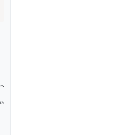
es
ra