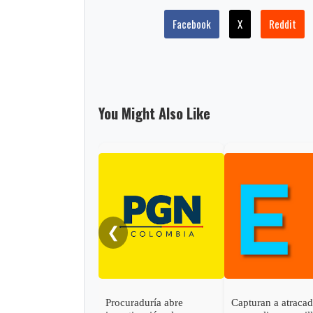
Facebook
X
Reddit
You Might Also Like
❮
Procuraduría abre
Capturan a atraca