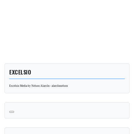
EXCELSIO
Excelsio Media by Nelson Alarcón - alarcónnelson