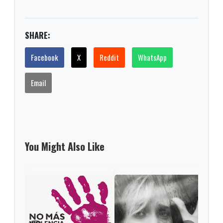
SHARE:
Facebook
X
Reddit
WhatsApp
Email
You Might Also Like
Viol
las 
prob