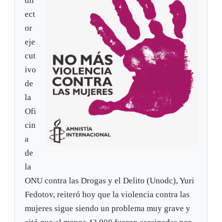
dir
ect
or
eje
cut
ivo
de
la
Ofi
cin
a
de
la
ONU contra las Drogas y el Delito (Unodc), Yuri
Fedotov, reiteró hoy que la violencia contra las
mujeres sigue siendo un problema muy grave y