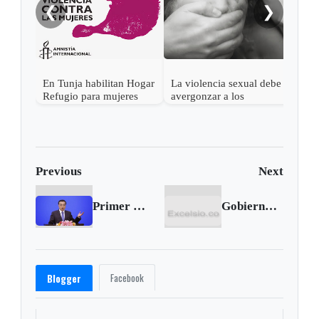
❮
❯
En Tunja habilitan Hogar
La violencia sexual debe
Refugio para mujeres
avergonzar a los
víctimas de violencia
perpetradores, no a las
intrafamiliar
víctimas: ONU
Previous
Next
Primer Ministro de China visita Colombia desde el próximo jueves
Gobierno hizo enroque entre Mindefensa y embajada en Estados Unidos
Facebook
Blogger