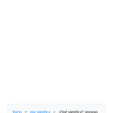
Inicio
>
que significa
>
¿Qué significa?: gurapas