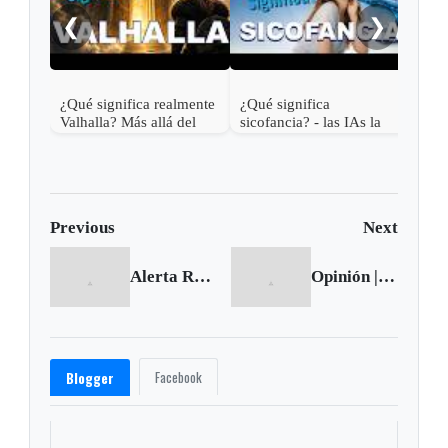
¿Qué
❮
❯
far
¿Qué significa realmente
¿Qué significa
Valhalla? Más allá del
sicofancia? - las IAs la
cielo vikingo
usan contigo
Previous
Next
Alerta Roja por posibilidad de deslizamientos en Boyacá
Opinión | Con dinero y sin dinero
Facebook
Blogger