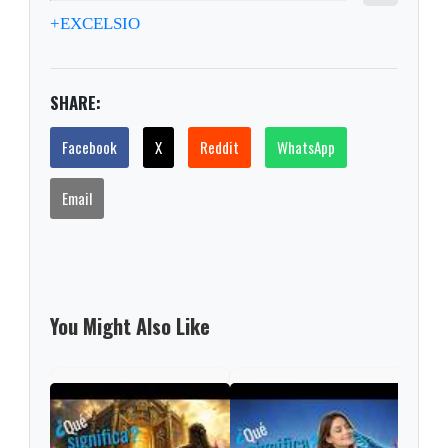
+EXCELSIO
SHARE:
Facebook
X
Reddit
WhatsApp
Email
You Might Also Like
La r
el c