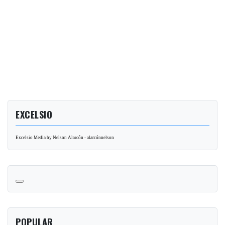
EXCELSIO
Excelsio Media by Nelson Alarcón - alarcónnelson
POPULAR