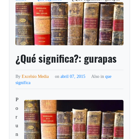
¿Qué significa?: gurapas
By
Excelsio Media
on
abril 07, 2015
Also in
que
significa
P
o
r
u
n