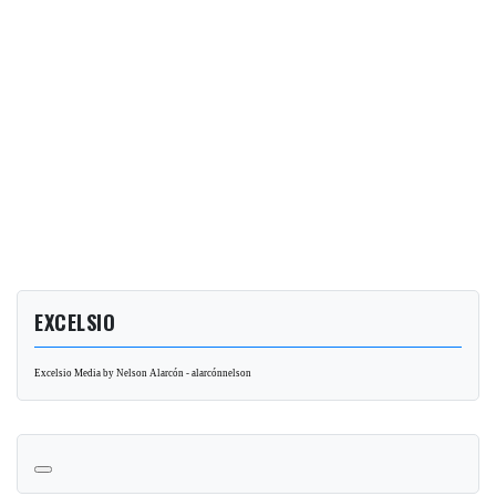
EXCELSIO
Excelsio Media by Nelson Alarcón - alarcónnelson