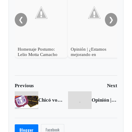
Olig
❮
❯
Homenaje Postumo:
Opinión | ¿Estamos
Lelio Motta Camacho
mejorando en
educación?
Previous
Next
Chicó volvió a perder y ya está por fuera de cualquier opción
Opinión | El desagravio como conducta solidaria
Facebook
Blogger