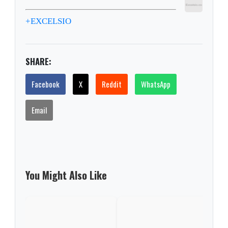
+EXCELSIO
SHARE:
Facebook
X
Reddit
WhatsApp
Email
You Might Also Like
Opin