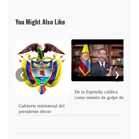
You Might Also Like
Pres
Espr
empa
Petr
❮
❯
De la Espriella califica
como intento de golpe de
estado las acciones de
Gabinete ministerial del
Petro para desconocer su
presidente electo
victoria
Abelardo de la Espriella