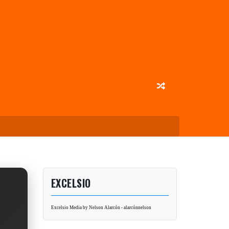
EXCELSIO
Excelsio Media by Nelson Alarcón - alarcónnelson