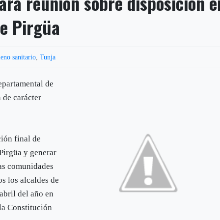
ara reunión sobre disposición e
de Pirgüa
leno sanitario
,
Tunja
epartamental de
 de carácter
ción final de
 Pirgüa y generar
las comunidades
s los alcaldes de
abril del año en
 la Constitución