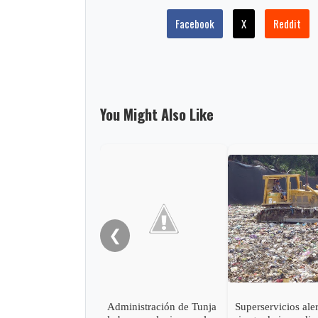
Facebook
X
Reddit
You Might Also Like
❮
Administración de Tunja
Superservicios ale