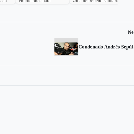
s en
condiciones para
zona del relleno sanitario
rios
disponer residuos en
de Sogamoso
Terrazas del Porvenir
Ne
Condenado And