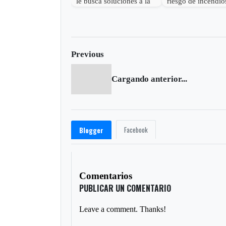
le busca soluciones a la
riesgo de incendio
problemática del relleno
209 rellenos sanita
sanitario
Previous
Cargando anterior...
Facebook
Blogger
Comentarios
PUBLICAR UN COMENTARIO
Leave a comment. Thanks!