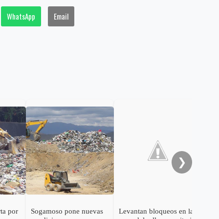
WhatsApp
Email
Otr
viv
❯
rta por
Sogamoso pone nuevas
Levantan bloqueos en la