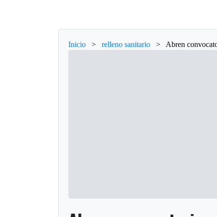
Inicio
>
relleno sanitario
>
Abren convocator