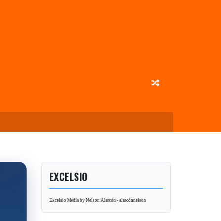
EXCELSIO
Excelsio Media by Nelson Alarcón - alarcónnelson