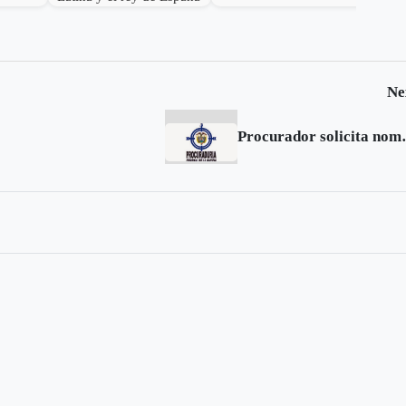
asisten a la posesión de
Abelardo de la Espriella
en Cali
Ne
Procurador solicita nombre