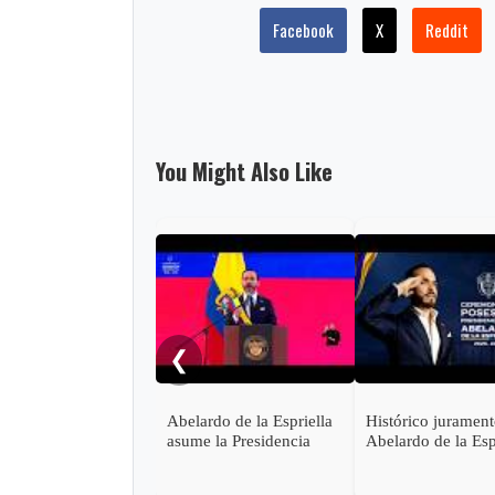
Facebook
X
Reddit
You Might Also Like
❮
Abelardo de la Espriella
Histórico juramen
asume la Presidencia
Abelardo de la Esp
desde una base militar de
en Cali, el inicio d
Cali
"Patria Milagro"