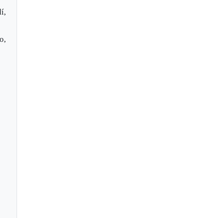
í,
o,