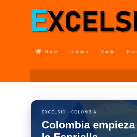
Home
Lo último
Mundo
Econ
EXCELSIO · COLOMBIA
Colombia empieza 
la Espriella