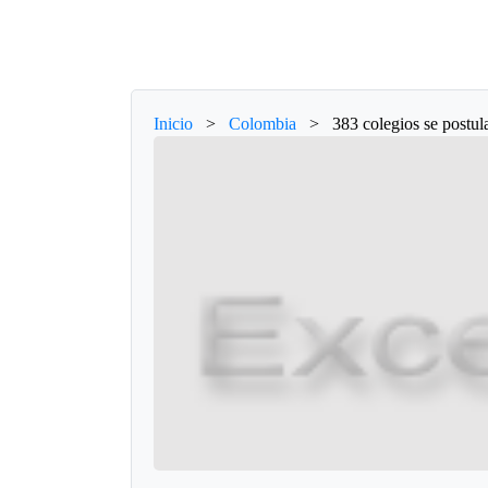
Inicio
>
Colombia
>
383 colegios se postu