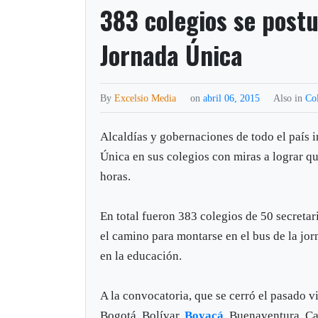
383 colegios se post
Jornada Única
By
Excelsio Media
on
abril 06, 2015
Also in
Co
Alcaldías y gobernaciones de todo el país 
Única en sus colegios con miras a lograr q
horas.
En total fueron 383 colegios de 50 secreta
el camino para montarse en el bus de la jor
en la educación.
A la convocatoria, que se cerró el pasado 
Bogotá, Bolívar,
Boyacá
, Buenaventura, Ca