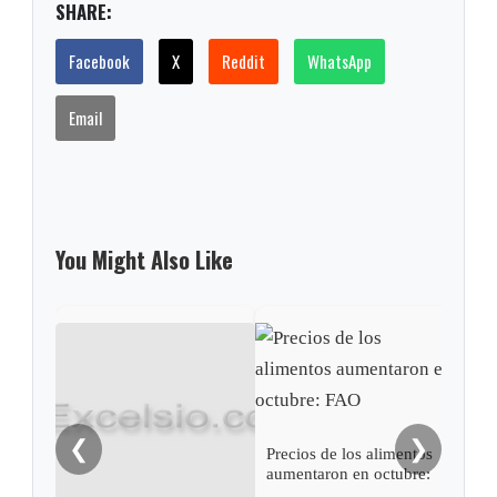
SHARE:
Facebook
X
Reddit
WhatsApp
Email
You Might Also Like
FAO 
fren
anti
gran
❮
❯
Precios de los alimentos
aumentaron en octubre:
FAO