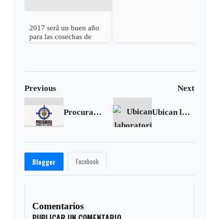
2017 será un buen año
para las cosechas de
maíz en Sur América
Previous
Next
Procuraduría absolvió en audiencia pública a exalcalde de Toca, Boyacá
Ubican laboratorio para producción de pasta base de coca en Otanche
Facebook
Blogger
Comentarios
PUBLICAR UN COMENTARIO