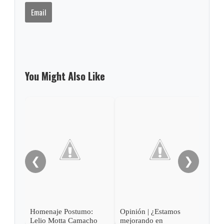
Email
You Might Also Like
Opin
Olig
❮
❯
Homenaje Postumo:
Opinión | ¿Estamos
Lelio Motta Camacho
mejorando en