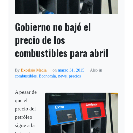
Gobierno no bajó el
precio de los
combustibles para abril
By
Excelsio Media
on
marzo 31, 2015
Also in
combustibles
,
Economía
,
news
,
precios
A pesar de
que el
precio del
petróleo
sigue a la