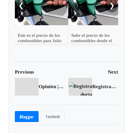
❮
❯
Este es el precio de los
Sube el precio de los
combustibles para Julio
combustibles desde el
primero de marzo
Previous
Next
Opinión | El que reza y peca empata
Registraduría realizó sorteo de 10.530 jurados para las consultas en Bogotá
Facebook
Blogger