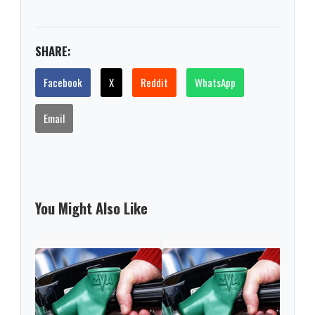
SHARE:
Facebook
X
Reddit
WhatsApp
Email
You Might Also Like
El a
alza
comb