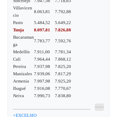
Sincelejo
7.947,56
7.718,63
Villavicen
8.063,81
7.792,88
cio
Pasto
5.484,52
5.649,22
Tunja
8.097,81
7.826,88
Bucaraman
7.783,77
7.592,76
ga
Medellín
7.911,00
7.781,34
Cali
7.964,44
7.868,12
Pereira
7.937,98
7.825,20
Manizales
7.939,06
7.817,29
Armenia
7.997,98
7.925,20
Ibagué
7.916,08
7.770,67
Neiva
7.990,73
7.838,80
+EXCELSIO