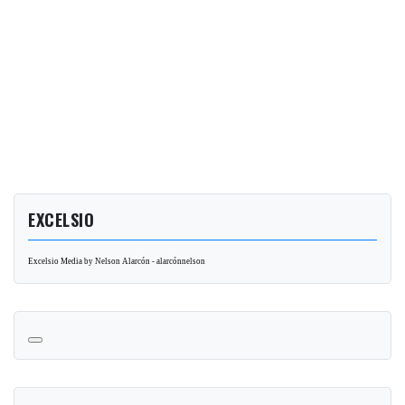
EXCELSIO
Excelsio Media by Nelson Alarcón - alarcónnelson