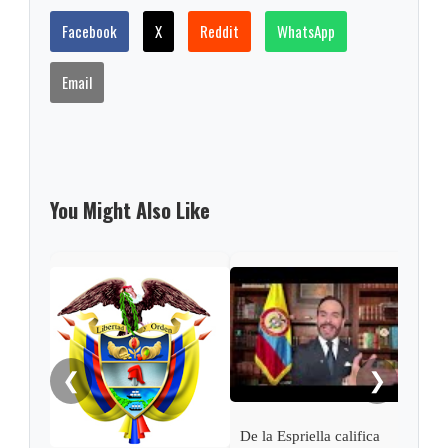
Facebook
X
Reddit
WhatsApp
Email
You Might Also Like
Pres
Espr
empa
Petr
❮
❯
De la Espriella califica