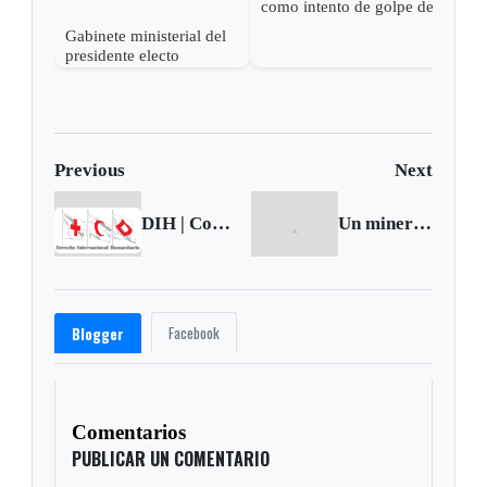
como intento de golpe de
estado las acciones de
Gabinete ministerial del
Petro para desconocer su
presidente electo
victoria
Abelardo de la Espriella
Previous
Next
DIH | Convenio de Ginebra sobre combatientes enfermos y náufragos – Capítulo IV
Un minero muerto deja accidente en Tasco
Facebook
Blogger
Comentarios
PUBLICAR UN COMENTARIO