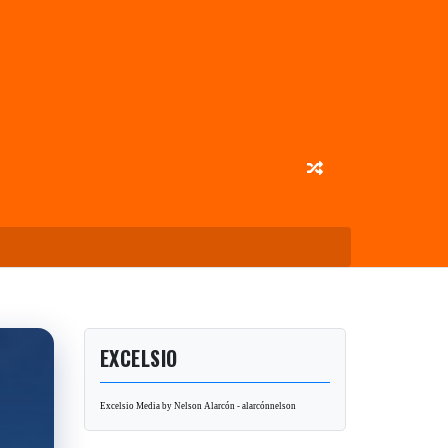
EXCELSIO
Excelsio Media by Nelson Alarcón - alarcónnelson