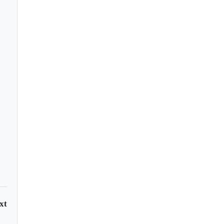
inthians salva un
ate en Tunja
xt