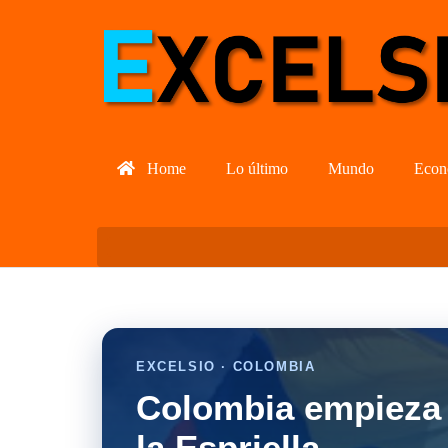
Home
Lo último
Mundo
Econ
EXCELSIO · COLOMBIA
Colombia empieza 
la Espriella