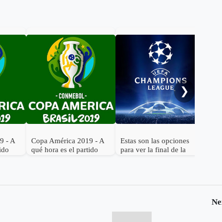
Cor
emp
❯
9 - A
Copa América 2019 - A
Estas son las opciones
tido
qué hora es el partido
para ver la final de la
ombia
Brasil vs. Bolivia
Champions League
Ne