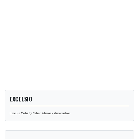
EXCELSIO
Excelsio Media by Nelson Alarcón - alarcónnelson