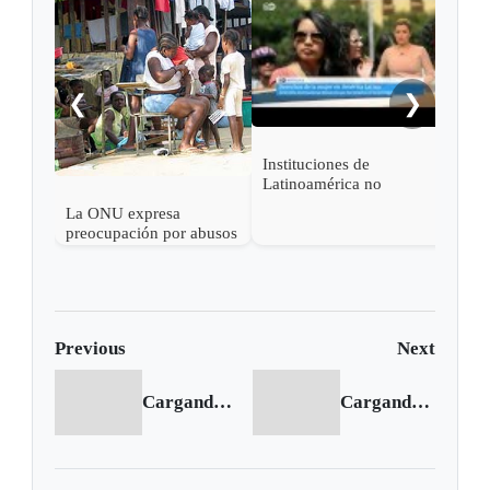
ONU 
prom
der
❮
❯
Instituciones de
Latinoamérica no
combaten la violencia
La ONU expresa
contra la Mujer
preocupación por abusos
de derechos humanos en
Chocó
Previous
Next
Cargando anterior...
Cargando siguiente...