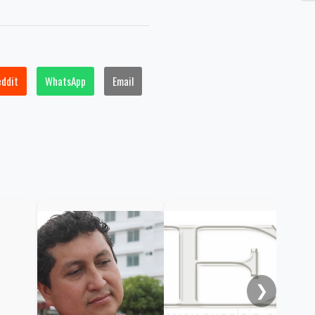
eddit
WhatsApp
Email
Cap
hom
Chi
❯