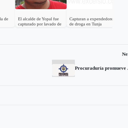
da de
El alcalde de Yopal fue
Capturan a expendedores
capturado por lavado de
de droga en Tunja
activos
Ne
Procuraduría p