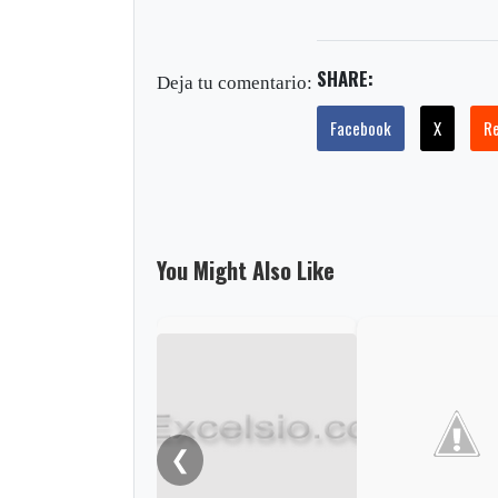
SHARE:
Deja tu comentario:
Facebook
X
R
You Might Also Like
❮