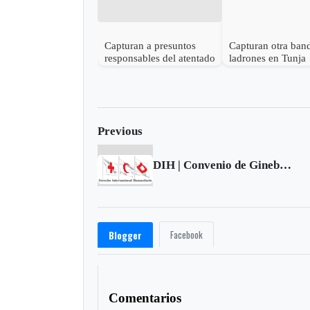
Capturan a presuntos
Capturan otra ban
responsables del atentado
ladrones en Tunja
terrorista en el Centro
Comercial Andino
Previous
DIH | Convenio de Ginebra relativo al trato debido a los prisioneros de guerra – Cautiverio, sección II - cap. 8
Facebook
Blogger
Comentarios