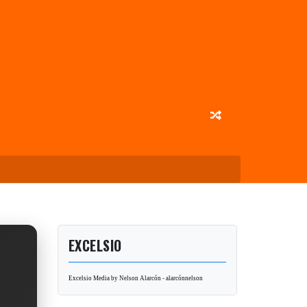
EXCELSIO
Excelsio Media by Nelson Alarcón - alarcónnelson