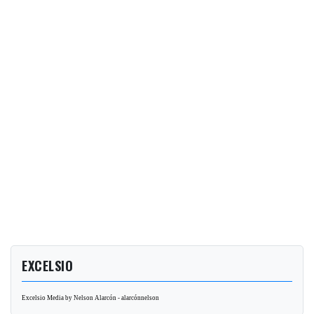
EXCELSIO
Excelsio Media by Nelson Alarcón - alarcónnelson