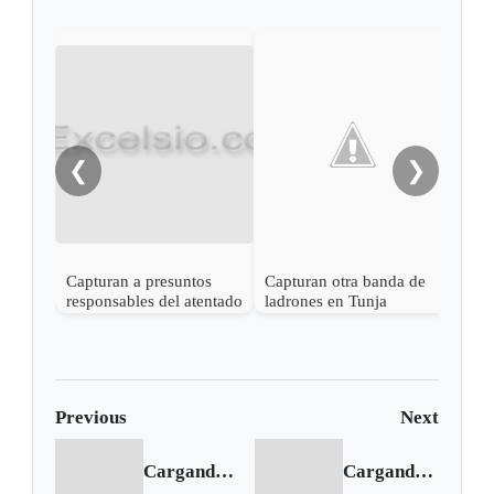
El a
capt
acti
❮
❯
Capturan a presuntos
Capturan otra banda de
responsables del atentado
ladrones en Tunja
terrorista en el Centro
Comercial Andino
Previous
Next
Cargando anterior...
Cargando siguiente...