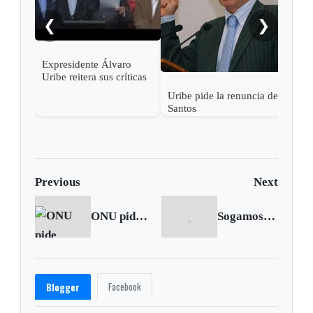
❮
❯
Expresidente Álvaro
Uribe reitera sus críticas
a Santos y a Venezuela
Uribe pide la renuncia de
Santos
Previous
Next
ONU pide tregua tregua humanitaria de siete días en Gaza
Sogamoso se movilizó en contra de la violencia contra la mujer
Facebook
Blogger