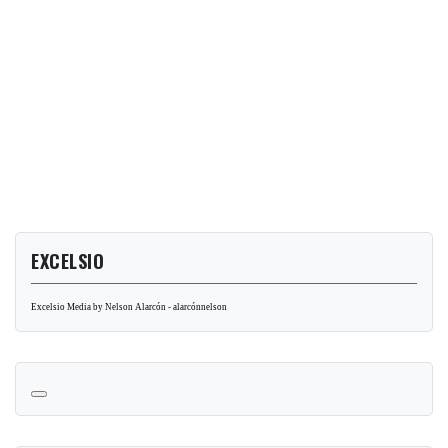
EXCELSIO
Excelsio Media by Nelson Alarcón - alarcónnelson