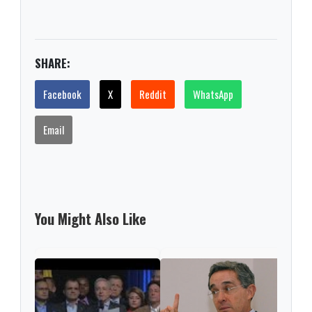
SHARE:
Facebook
X
Reddit
WhatsApp
Email
You Might Also Like
Urib
de b
vísp