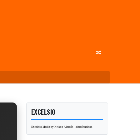
EXCELSIO
Excelsio Media by Nelson Alarcón - alarcónnelson