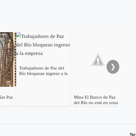
Lan
desa
min
❯
Trabajadores de Paz del
Río bloquean ingreso a la
empresa
ías Paz
Mina El Banco de Paz
del Río no está en zona
de páramo: Corpoboyacá
Ne