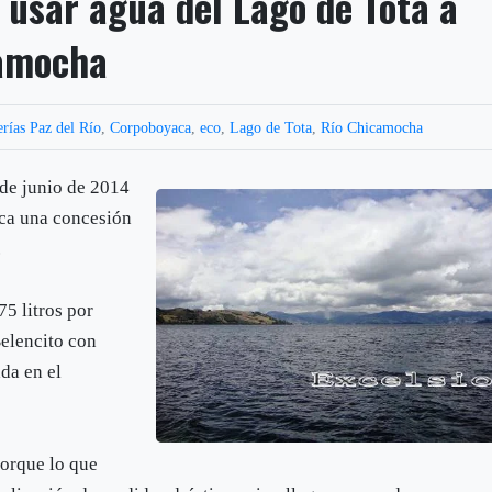
 usar agua del Lago de Tota a
camocha
rías Paz del Río
,
Corpoboyaca
,
eco
,
Lago de Tota
,
Río Chicamocha
 de junio de 2014
ica una concesión
.
5 litros por
Belencito con
ada en el
porque lo que