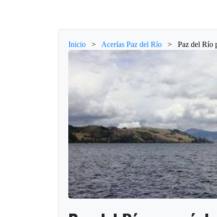
Inicio
>
Acerías Paz del Río
>
Paz del Río 