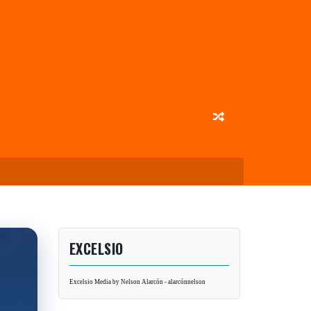
EXCELSIO
Excelsio Media by Nelson Alarcón - alarcónnelson