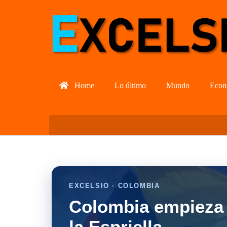
Home
Lo último
Mundo
Econ
EXCELSIO · COLOMBIA
Colombia empieza 
la Espriella