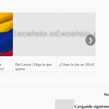
Opi
gob
cal
Boy
❯
as
Del Lector | Diga lo que
¿Cómo le fue en 2014?
es?
quiera
Ne
Cargando siguiente.