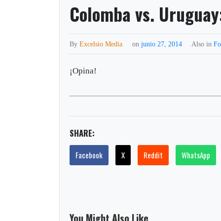
Colomba vs. Uruguay
By
Excelsio Media
on
junio 27, 2014
Also in
Fo
¡Opina!
SHARE:
Facebook
X
Reddit
WhatsApp
You Might Also Like