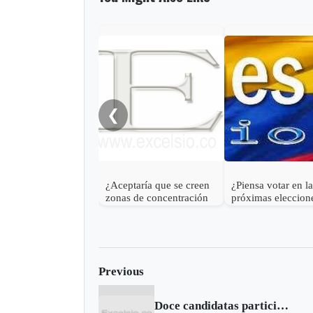
❮
¿Aceptaría que se creen
¿Piensa votar en l
zonas de concentración
próximas eleccion
para las Farc en Boyacá?
Previous
Doce candidatas participarán del séptimo Reinado Comunal