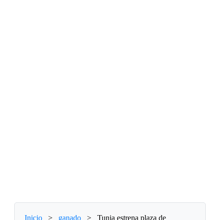
Inicio
>
ganado
>
Tunja estrena plaza de