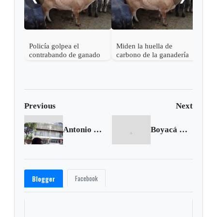
Policía golpea el
Miden la huella de
contrabando de ganado
carbono de la ganadería
en Boyacá
Previous
Next
Antonio Navarro se irrita cuando le piden tomar posición sobre crisis de Venezuela
Boyacá Chicó y Nacional se ponen al día
Facebook
Blogger