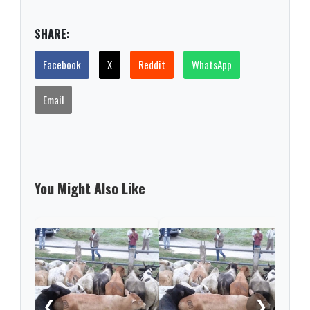
SHARE:
Facebook
X
Reddit
WhatsApp
Email
You Might Also Like
En B
golp
gan
❮
❯