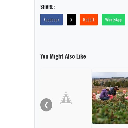
SHARE:
Facebook
X
Reddit
WhatsApp
You Might Also Like
❮