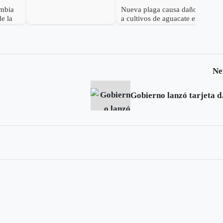
climático
ombia
Nueva plaga causa daños
de la
a cultivos de aguacate en
biana
Colombia
Ne
Gobierno l