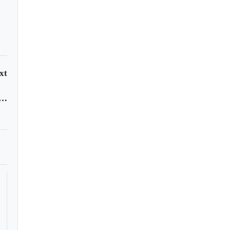
xt
anzó tarjeta de crédito para compra de agroinsumos