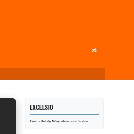
EXCELSIO
Excelsio Media by Nelson Alarcón - alarcónnelson