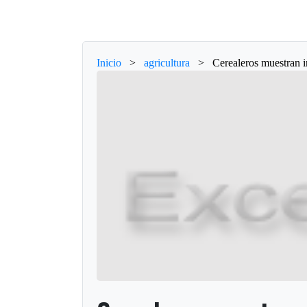
Inicio
>
agricultura
>
Cerealeros muestran 