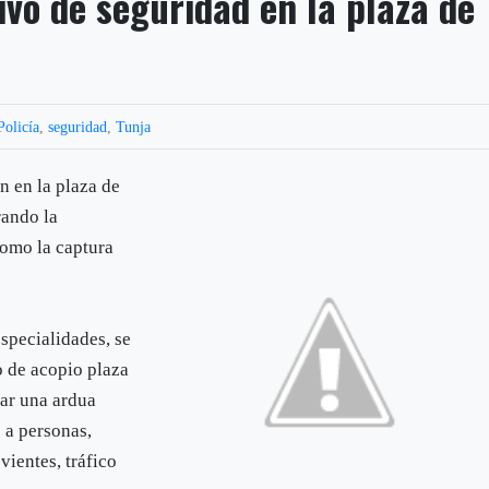
tivo de seguridad en la plaza de
Policía
,
seguridad
,
Tunja
n en la plaza de
rando la
como la captura
specialidades, se
o de acopio plaza
zar una ardua
s a personas,
vientes, tráfico