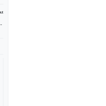
xt
ptima fecha de la Liga