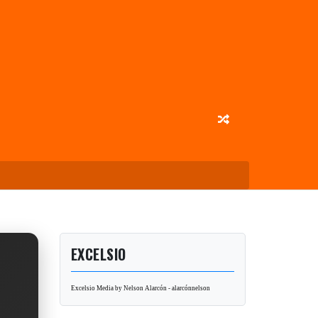
EXCELSIO
Excelsio Media by Nelson Alarcón - alarcónnelson