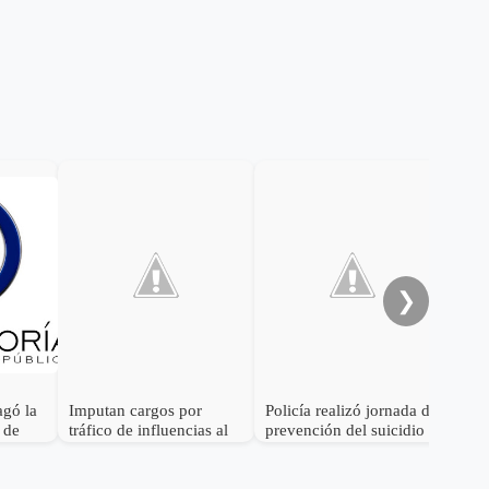
Ref
en d
Sam
❯
agó la
Imputan cargos por
Policía realizó jornada de
o de
tráfico de influencias al
prevención del suicidio
cionan
general (r) Rodolfo
en Miraflores
Palomino