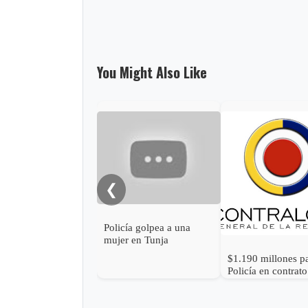
You Might Also Like
❮
Policía golpea a una
mujer en Tunja
$1.190 millones p
Policía en contrat
drones que no fun