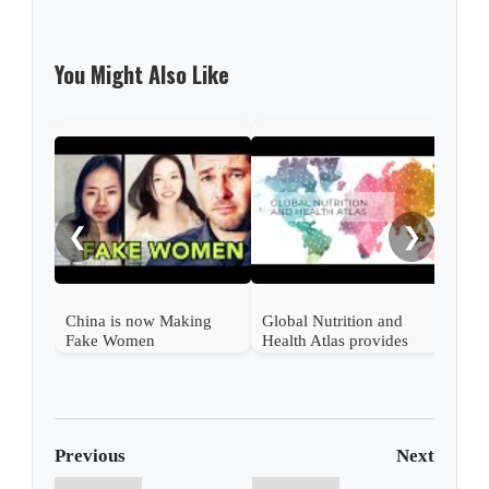
You Might Also Like
Pate
Padr
❮
❯
China is now Making
Global Nutrition and
Fake Women
Health Atlas provides
World diet−related health
data
Previous
Next