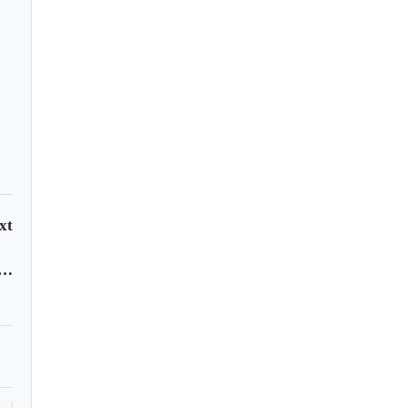
xt
 Rafael presentó resultados de su programa de telemedicina