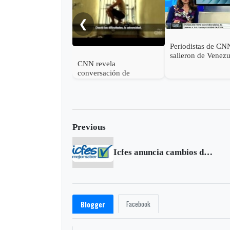
❮
Periodistas de CN
salieron de Venez
CNN revela
conversación de
Leopoldo López y Daniel
Ceballos en prisión
Previous
Icfes anuncia cambios de la Prueba 'Saber 11'
Facebook
Blogger