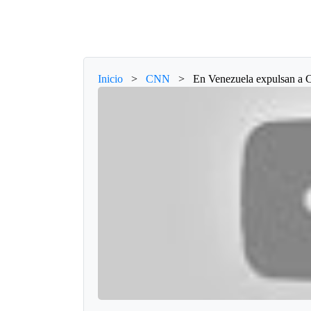
Inicio
>
CNN
>
En Venezuela expulsan a