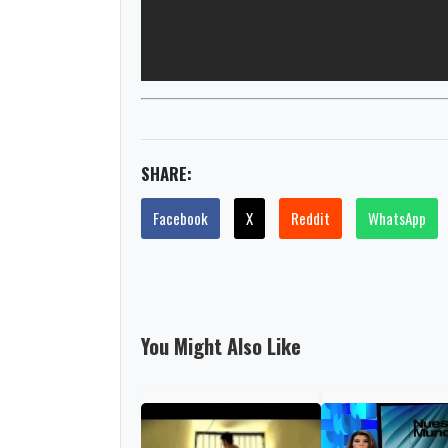
SHARE:
Facebook
X
Reddit
WhatsApp
You Might Also Like