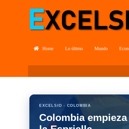
Home
Lo último
Mundo
Econ
EXCELSIO · COLOMBIA
Colombia empieza 
la Espriella