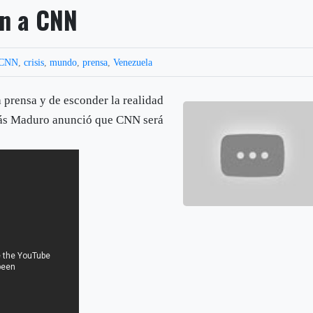
an a CNN
CNN
,
crisis
,
mundo
,
prensa
,
Venezuela
 prensa y de esconder la realidad
olás Maduro anunció que CNN será