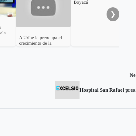
Boyacá
❯
N
uela
A Uribe le preocupa el
crecimiento de la
burocracia
Ne
Hospital San