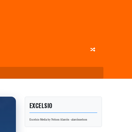
EXCELSIO
Excelsio Media by Nelson Alarcón - alarcónnelson