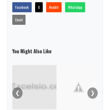
Facebook
X
Reddit
WhatsApp
Email
You Might Also Like
El a
capt
acti
❮
❯