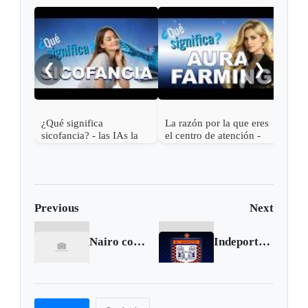
El i
crea
los 
❮
❯
sign
¿Qué significa
La razón por la que eres
sicofancia? - las IAs la
el centro de atención -
usan contigo
¿Qué significa Aura
farming?
Previous
Next
Nairo consigue su primer triunfo de 2014
Indeportes inaugurará camerinos en el estadio La Independencia