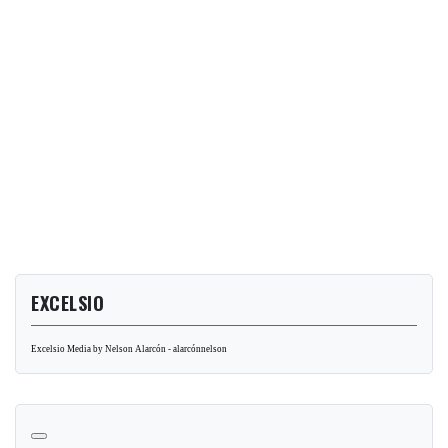
EXCELSIO
Excelsio Media by Nelson Alarcón - alarcónnelson