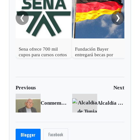
reci
Alta
❮
❯
Sena ofrece 700 mil
Fundación Bayer
cupos para cursos cortos
entregará becas por
y 300 mil para inglés en
€350.000 para estudiar
modalidad virtual
en Alemania
Previous
Next
Conmemoran centenario del nacimiento de Eliécer Silva Celis
Alcaldía de Tunja asegura que se han invertido $400 millones en vías del barrio Asís
Facebook
Blogger