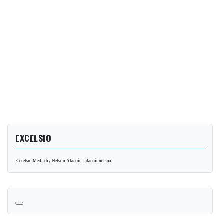
EXCELSIO
Excelsio Media by Nelson Alarcón - alarcónnelson