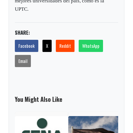
mejores universidades del país, como es la
UPTC.
SHARE:
Facebook
X
Reddit
WhatsApp
Email
You Might Also Like
Lice
Extr