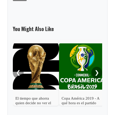
You Might Also Like
❮
❯
El tiempo que ahorra
Copa América 2019 - A
Cop
quien decide no ver el
qué hora es el partido
qué 
Mundial 2026
Argentina vs. Colombia
Bras