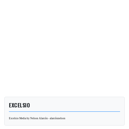
EXCELSIO
Excelsio Media by Nelson Alarcón - alarcónnelson