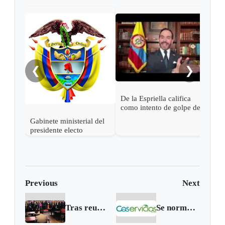
Pres
Espr
empa
Petr
❮
❯
De la Espriella califica
como intento de golpe de
estado las acciones de
Gabinete ministerial del
Petro para desconocer su
presidente electo
victoria
Abelardo de la Espriella
Previous
Next
Tras reunión de Gobierno se anunció pacto por el agro
Se normaliza recolección de residuos en Sogamoso