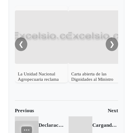
EDIT
pero
❮
❯
La Unidad Nacional
Carta abierta de las
Agropecuaria reclama
Dignidades al Ministro
por incumplimiento del
de Agricultura
Gobierno
Previous
Next
Declaraciones tras reunión del Presidente Santos y líderes del Paro
Cargando siguiente...