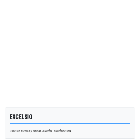
EXCELSIO
Excelsio Media by Nelson Alarcón - alarcónnelson