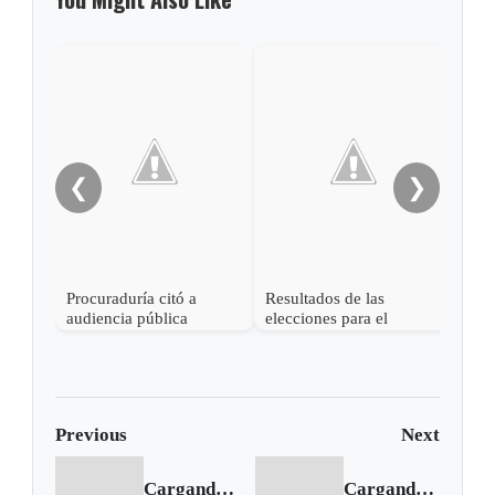
❮
❯
Procuraduría citó a
Resultados de las
Jorg
audiencia pública
elecciones para el
el n
disciplinaria al exalcalde
concejo de Chitaraque
Chit
de Chitaraque, Boyacá
Previous
Next
Cargando anterior...
Cargando siguiente...