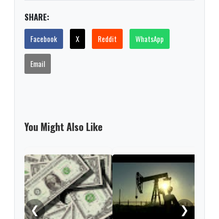
SHARE:
Facebook
X
Reddit
WhatsApp
Email
You Might Also Like
Tesl
de e
segu
supe
del
❮
❯