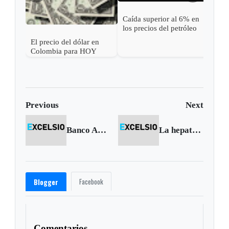
Caída superior al 6% en
los precios del petróleo
tras una pausa en los
El precio del dólar en
ataques entre EE. UU. e
Colombia para HOY
Irán
Previous
Next
Banco Agrario realiza brigadas para arreglar cartera a paperos
La hepatitis mata a dos personas por minuto: OPS
Facebook
Blogger
Comentarios