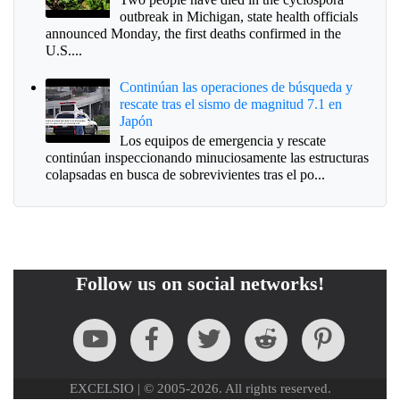
outbreak in Michigan, state health officials
announced Monday, the first deaths confirmed in the
U.S....
Continúan las operaciones de búsqueda y
rescate tras el sismo de magnitud 7.1 en
Japón
Los equipos de emergencia y rescate
continúan inspeccionando minuciosamente las estructuras
colapsadas en busca de sobrevivientes tras el po...
Follow us on social networks!
EXCELSIO | © 2005-2026. All rights reserved.