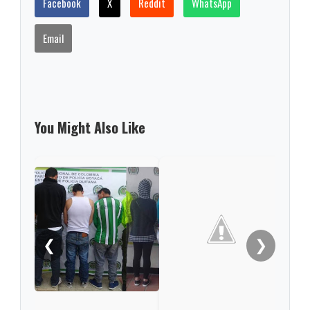
Facebook
X
Reddit
WhatsApp
Email
You Might Also Like
En T
ban
Apa
❮
❯