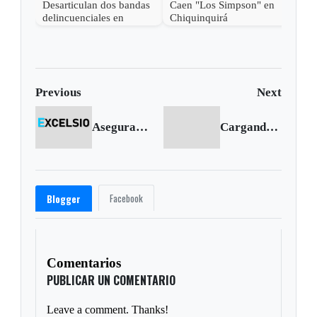
Desarticulan dos bandas
Caen "Los Simpson" en
delincuenciales en
Chiquinquirá
Duitama
Previous
Next
Aseguran a otras dos personas implicadas en secuestro de un menor muerto en cautiverio
Cargando siguiente...
Facebook
Blogger
Comentarios
PUBLICAR UN COMENTARIO
Leave a comment. Thanks!