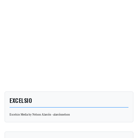
EXCELSIO
Excelsio Media by Nelson Alarcón - alarcónnelson