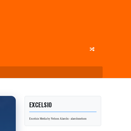
EXCELSIO
Excelsio Media by Nelson Alarcón - alarcónnelson