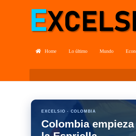
Home
Lo último
Mundo
Econ
EXCELSIO · COLOMBIA
Colombia empieza 
la Espriella