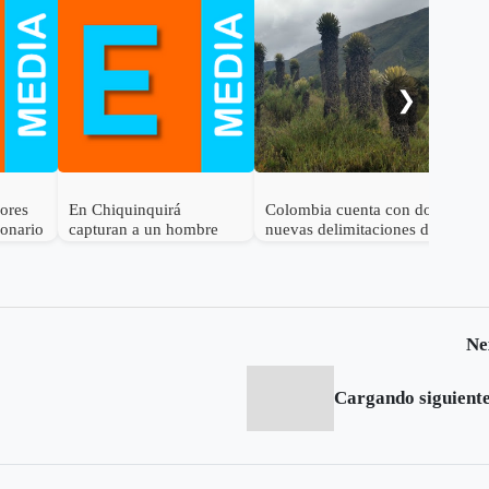
Gob
cal
ele
al 
❯
dores
En Chiquinquirá
Colombia cuenta con dos
lonario
capturan a un hombre
nuevas delimitaciones de
por el delito de
Páramo
receptación
Ne
Cargando siguiente.