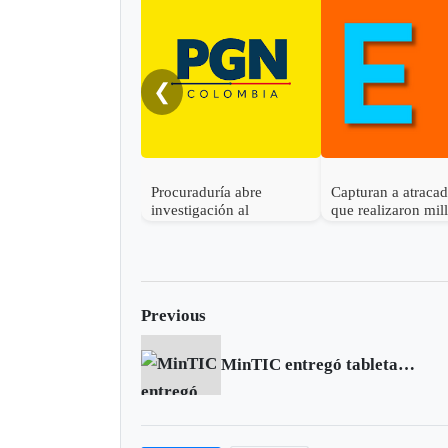
❮
Procuraduría abre
Capturan a atraca
investigación al
que realizaron mil
gobernador de Boyacá
robo en Otanche
por presunta
participación indebida en
política
Previous
MinTIC entregó tabletas a niños de Ramiriquí