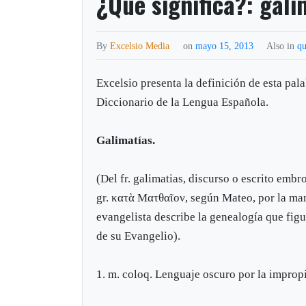
¿Qué significa?: gali
By
Excelsio Media
on
mayo 15, 2013
Also in
qu
Excelsio presenta la definición de esta pal
Diccionario de la Lengua Española.
Galimatías.
(Del fr. galimatias, discurso o escrito embro
gr. κατὰ Ματθαῖον, según Mateo, por la ma
evangelista describe la genealogía que fig
de su Evangelio).
1. m. coloq. Lenguaje oscuro por la impropi