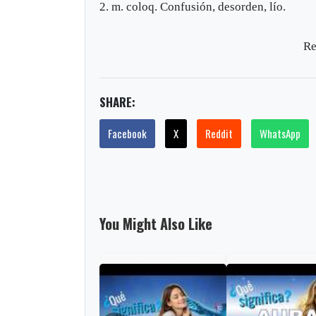
2. m. coloq. Confusión, desorden, lío.
Re
SHARE:
Facebook
X
Reddit
WhatsApp
You Might Also Like