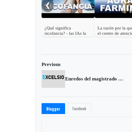
❮
¿Qué significa
La razón por la qu
sicofancia? - las IAs la
el centro de atenci
usan contigo
¿Qué significa Au
farming?
Previous
Enredos del magistrado Fabio Ignacio Mejía
Facebook
Blogger