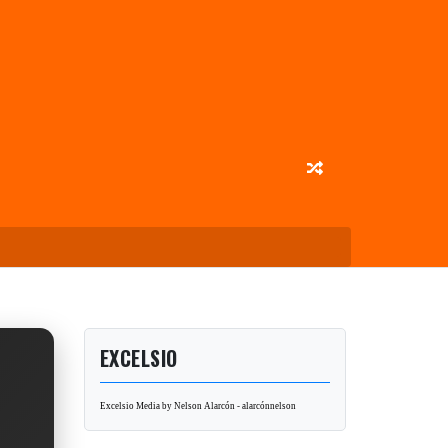
EXCELSIO
Excelsio Media by Nelson Alarcón - alarcónnelson