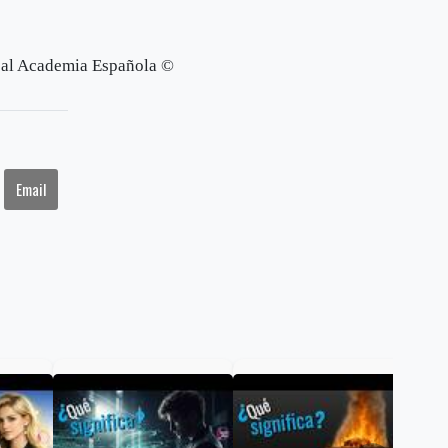
al Academia Española ©
Email
¿Qu
FLA
aler