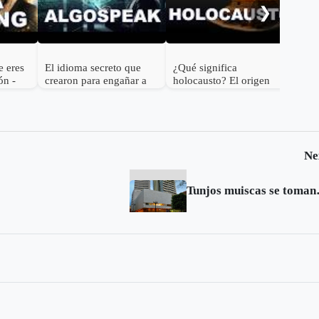
❯
con
e eres
El idioma secreto que
¿Qué significa
ón -
crearon para engañar a
holocausto? El origen
ra
los algortitmos 😂 | ¿Qué
bíblico y su significado
significa Algospeak?
actual 🕯️
Ne
Tunjos mu