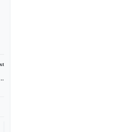
ocer
xt
iscas se toman el Museo del Oro